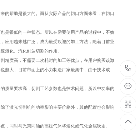
带来的帮助是很大的。而从实际产品的切口方面来看，在切口
面也是很低的一种状态。所以在需要使用产品的过程中，不妨
点，应用越来越广泛，成为最受欢迎的加工方法，随着目前业
快速熔化、汽化到达切割的作用。
切割精度高，不需要二次耗时的加工等优点，在用户购买该激
率也越大，目前市面上的小力制造厂家最集中，由于技术成
身的质量要求高，切割工艺参数也是技术问题，所以中功率的
，除了激光切割机的功率影响主要价格外，其他配置也会影响
沸点，同时与光束同轴的高压气体将熔化或气化金属吹走。