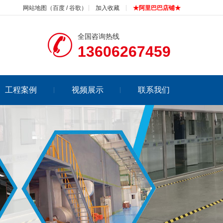
网站地图
（
百度
/
谷歌
）
加入收藏
★阿里巴巴店铺★
全国咨询热线
13606267459
工程案例
视频展示
联系我们