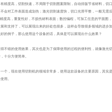
具有精度高，切割快速，不局限于切割图案限制，自动排版节省材料，切
中不会对工件表面造成划伤；激光切割速度快，切口光滑平整，一般无需
；加工精度高，重复性好，不损伤材料表面；数控编程，可加工任意的平面
发展和支持了，可以展现出来的好处也很多，这样会导致很多领域的进步
很好的例子，那么使用这个设备的话，具体是可以展现出什么效果？
获得不错的使用效果，其次也是为了保障使用的过程的便利性，就像激光
作，十分方便简单。
中一个，现在使用切割机的领域非常多，使用这款设备的主要原因，其实
及使用。