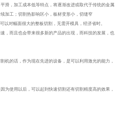
口平滑，加工成本低等特点，将逐渐改进或取代于传统的金属
后续加工；切割热影响区小，板材变形小，切缝窄
图，可以对幅面很大的整板切割，无需开模具，经济省时。
加速，而且也会带来很多新的产品的出现，而科技的发展，也
切割机的话，作为现在先进的设备，是可以利用激光的能力，
是因为使用以后，可以起到快速切割还有切割精度高的效果，