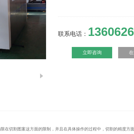
1360626
联系电话：
立即咨询
在
局限在切割图案这方面的限制，并且在具体操作的过程中，切割的精度方