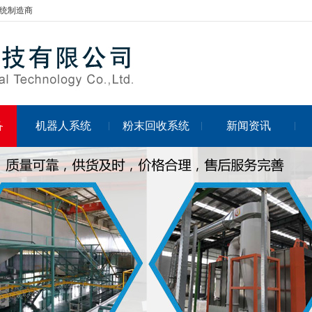
统制造商
备
机器人系统
粉末回收系统
新闻资讯