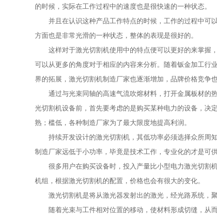
的时候，实际在工作过程中的速度也是很快速的一种状态。
并且在认识这种产品工作特点的时候，工作的过程中可
方面也是非常光滑的一种状态，整体的表现是很好的。
这样对于激光切割机使用中的特点便可以更好的来掌握
可以从更多的角度对于相应的内容来分析。
随着钣金加工行
界的拓展，激光切割机制造厂家也逐渐增加，品牌价格竞争
通过与光束同轴的高速气流吹熔材料，打开金属板材的
光切割机设备前，首先要考虑的是购买某种电力的设备，决
熟；槛低，各种制造厂家为了最大限度地提高利润。
持续开发设计的激光切割机，其低功率必须选择众所周
制造厂家远低于小功率，毕竟是技术工作，专业化的才是可
很多用户在购买设备时，投入产量比小型电力激光切割
机组，根据激光切割机的配置，价格也会有很大的变化。
激光切割机是将从激光器发射出的激光，经光路系统，
随着光束与工件相对位置的移动，使材料形成切缝，从