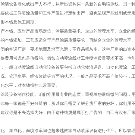
装设备老化或出产力不行，从新出资购买一条新的自动喷涂线。另一种
线要依据工件喷涂质量和工件产值进行定制出产，避免呈现产能过剩或无
改形本钱及施工周期。
本钱。应对产品市场定位、涂层质量要求、企业的管理水平、企业的经
要的本钱添加。工艺应适合于产品涂层质量要求，再结合企业的管理水平
的空调厂房，要求地面及墙面光滑，不容易积灰尘。这种厂房的出资本
返修费用考虑也是值得的。假如自动喷涂线对工件喷涂质量要求不高，也
一般自动喷涂线自动化设备首要包括自动化物流运送、自动化喷涂、工
状况、管理水平、经济效益等方面的状况。一般产品要求不高产值较小，
动化水平，对本钱操控非常重要。
装设备制作技能。咱们将用最专业的态度，重视着您最细微的问题，用
每一家都是不好分辨的，所以你只需要了解分辨厂家的好坏，你则用不
，建议你是不去选择为好，由于这种纯属是属于打广告的，自己有没有厂
能化、集成化，而喷涂车间也越来越依靠自动喷涂设备进行生产。所以管